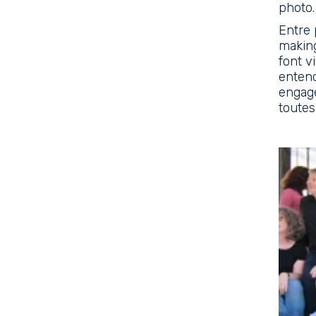
photo.
Entre 
making
font v
entend
engage
toutes