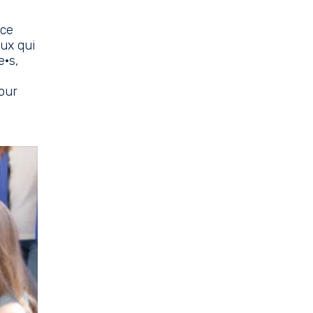
 ce
eux qui
e·s,
our