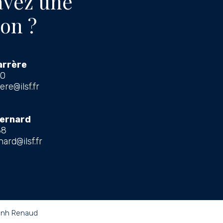
avez une
on ?
arrère
80
re@ilsf.fr
Bernard
88
ard@ilsf.fr
anh Renaud