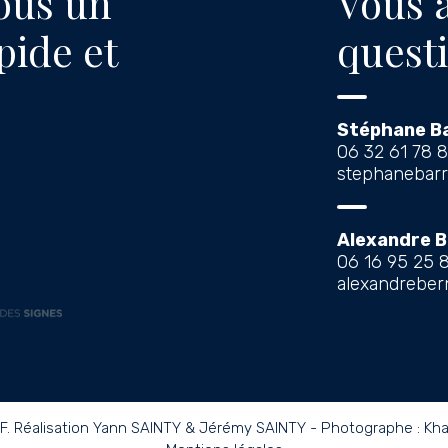
us un
Vous 
apide et
questi
Stéphane B
06 32 61 78 
stephanebarre
Alexandre 
06 16 95 25 
alexandrebern
F. Réalisation
Yann SAINTY
&
Jérémy SAINTY
- Photographe : Kh