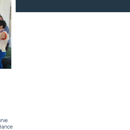
unie
séance