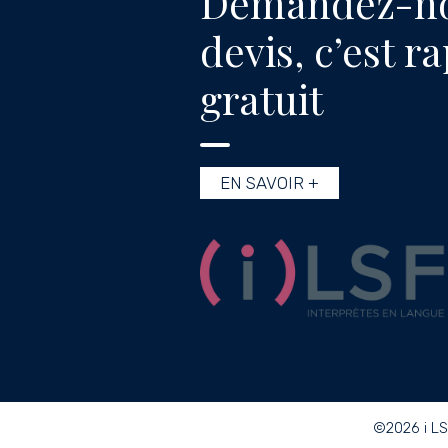
Demandez-no
devis, c’est r
gratuit
EN SAVOIR +
©2026 i LS