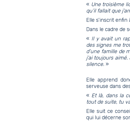
«
Une troisième lic
qu’il fallait que j’a
Elle s’inscrit enfi
Dans le cadre de s
«
Il y avait un ra
des signes me trot
d’une famille de m
j’ai toujours aimé
silence.
»
Elle apprend don
serveuse dans des 
«
Et là, dans la 
tout de suite, tu v
Elle suit ce conseil
qui lui décerne so