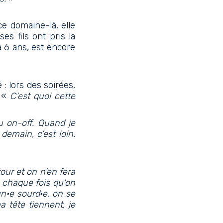
ce domaine-là, elle
es fils ont pris la
 à 6 ans, est encore
 : lors des soirées,
? «
C’est quoi cette
u on-off. Quand je
demain, c’est loin.
tour et on n’en fera
À chaque fois qu’on
 un·e sourd·e, on se
 tête tiennent, je