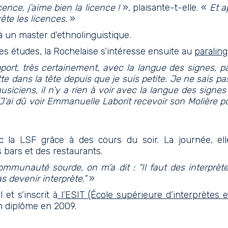
ence, j’aime bien la licence !
», plaisante-t-elle. «
Et a
rrête les licences.
»
n à un master d’ethnolinguistique.
es études, la Rochelaise s’intéresse ensuite au
paraling
pport, très certainement, avec la langue des signes, 
te dans la tête depuis que je suis petite. Je ne sais pa
usiciens, il n’y a rien à voir avec la langue des signes 
. J’ai dû voir Emmanuelle Laborit recevoir son Molière 
c la LSF grâce à des cours du soir. La journée, ell
bars et des restaurants.
communauté sourde, on m’a dit : “Il faut des interprèt
as devenir interprète.”
»
 et s’inscrit à
l’ESIT (École supérieure d’interprètes 
n diplôme en 2009.