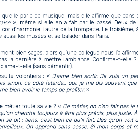
e qu’elle parle de musique, mais elle affirme que dans 
vaise
», même si elle en a fait par le passé. Deux de s
du cor d’harmonie, l’autre de la trompette. Le troisième,
me aussi les musées et se balader dans Paris.
ement bien sages, alors qu’une collègue nous l’a affirmé
pas la dernière à mettre l’ambiance. Confirme-t-elle 
xclame-t-elle (sans démentir).
nsuite volontiers : «
J’aime bien sortir. Je suis un pe
puis sinon, ce côté fêtarde… oui, je me dis souvent que 
ime bien avoir le temps de profiter.
»
ce métier toute sa vie ? «
Ce métier, on n’en fait pas le 
 qu’on cherche toujours à être plus précis, plus juste. 
n se dit : tiens, c’est bien ce qu’il fait. Dès qu’on voit
merveilleux. On apprend sans cesse. Si mon corps et ma