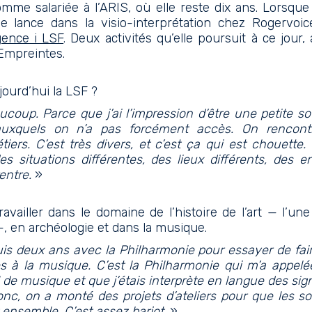
me salariée à l’ARIS, où elle reste dix ans. Lorsque 
 se lance dans la visio-interprétation chez Rogervo
gence i LSF
. Deux activités qu’elle poursuit à ce jour
 Empreintes.
jourd’hui la LSF ?
coup. Parce que j’ai l’impression d’être une petite sou
 auxquels on n’a pas forcément accès. On rencon
tiers. C’est très divers, et c’est ça qui est chouette.
es situations différentes, des lieux différents, des e
entre.
»
ravailler dans le domaine de l’histoire de l’art — l’une
—, en archéologie et dans la musique.
uis deux ans avec la Philharmonie pour essayer de fair
s à la musique. C’est la Philharmonie qui m’a appel
l de musique et que j’étais interprète en langue des sign
onc, on a monté des projets d’ateliers pour que les so
ensemble. C’est assez barjot.
»