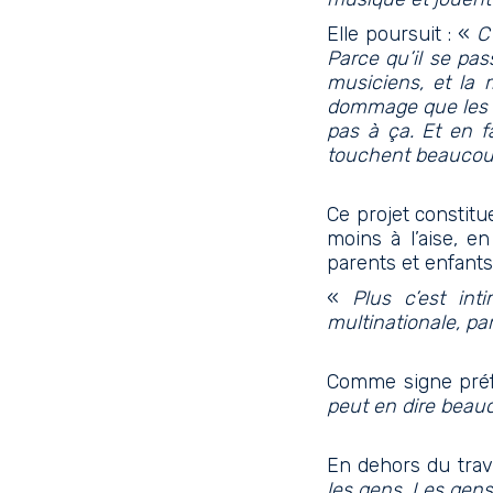
Elle poursuit : «
C
Parce qu’il se pas
musiciens, et la
dommage que les so
pas à ça. Et en fa
touchent beaucoup
Ce projet constitu
moins à l’aise, e
parents et enfants
«
Plus c’est int
multinationale, pa
Comme signe préfé
peut en dire beauco
En dehors du trava
les gens. Les gens