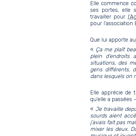
Elle commence com
ses portes, elle
travailler pour
l’A
pour l’association
Que lui apporte au
«
Ça me plaît beau
plein d’endroits
situations, des mé
gens différents, d
dans lesquels on r
Elle apprécie de t
qu’elle a passées 
«
Je travaille dep
sourds aient accè
j’avais fait pas ma
mixer les deux. D
musique et jouent 