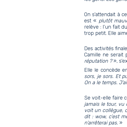
On s’attendait à c
est «
plutôt mau
relève : l’un fait 
trop petit. Elle ai
Des activités final
Camille ne serait 
réputation ?
», s’e
Elle le concède e
sors, je sors. Et 
On a le temps. J’a
Se voit-elle faire 
jamais le tour, vu
voit un collègue, o
dit : wow, c’est 
n’arrêterai pas.
»