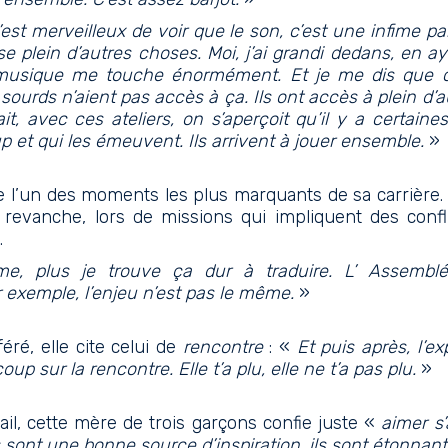
’est merveilleux de voir que le son, c’est une infime pa
se plein d’autres choses. Moi, j’ai grandi dedans, en a
 musique me touche énormément. Et je me dis que
urds n’aient pas accès à ça. Ils ont accès à plein d’
it, avec ces ateliers, on s’aperçoit qu’il y a certaines
 et qui les émeuvent. Ils arrivent à jouer ensemble.
»
e l’un des moments les plus marquants de sa carrière. 
n revanche, lors de missions qui impliquent des confli
.
ime, plus je trouve ça dur à traduire. L’ Assembl
r exemple, l’enjeu n’est pas le même.
»
ré, elle cite celui de
rencontre
: «
Et puis après, l’e
up sur la rencontre. Elle t’a plu, elle ne t’a pas plu.
»
il, cette mère de trois garçons confie juste «
aimer s’
 sont une bonne source d’inspiration, ils sont étonnant