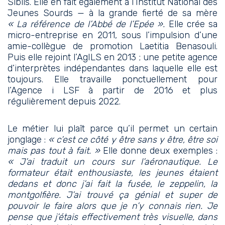
Sibils. Elle en fait également à l’Institut National des
Jeunes Sourds — à la grande fierté de sa mère
« La référence de l’Abbé de l’Epée ».
Elle crée sa
micro-entreprise en 2011, sous l’impulsion d’une
amie-collègue de promotion Laetitia Benasouli.
Puis elle rejoint l’AgILS en 2013 ; une petite agence
d’interprètes indépendantes dans laquelle elle est
toujours. Elle travaille ponctuellement pour
l’Agence i LSF
à partir de 2016 et plus
régulièrement depuis 2022.
Le métier lui plaît parce qu’il permet un certain
jonglage :
« c’est ce côté y être sans y être, être soi
mais pas tout à fait. »
Elle donne deux exemples :
« J’ai traduit un cours sur l’aéronautique. Le
formateur était enthousiaste, les jeunes étaient
dedans et donc j’ai fait la fusée, le zeppelin, la
montgolfière. J’ai trouvé ça génial et super de
pouvoir le faire alors que je n’y connais rien. Je
pense que j’étais effectivement très visuelle, dans